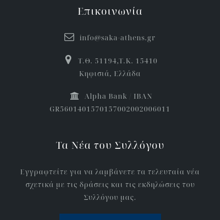
Επικοινωνία
info@saka-athens.gr
Τ.Θ. 51194,Τ.Κ. 15410
Κηφισιά, Ελλάδα
Αlpha Bank / IBAN
GR5601401570157002002006011
Τα Νέα του Συλλόγου
Εγγραφτείτε για να λαμβάνετε τα τελευταία νέα
σχετικά με τις δράσεις και τις εκδηλώσεις του
Συλλόγου μας.