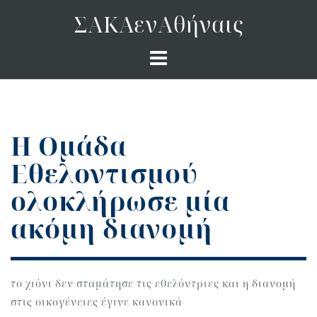
Skip
ΣΑΚΑενΑθήναις
to
content
Η Ομάδα
Εθελοντισμού
ολοκλήρωσε μία
ακόμη διανομή
το χιόνι δεν σταμάτησε τις εθελόντριες και η διανομή
στις οικογένειες έγινε κανονικά