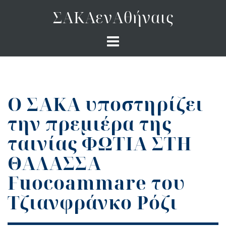
Skip
ΣΑΚΑενΑθήναις
to
content
Ο ΣΑΚΑ υποστηρίζει
την πρεμιέρα της
ταινίας ΦΩΤΙΑ ΣΤΗ
ΘΑΛΑΣΣΑ
Fuocoammare του
Τζιανφράνκο Ρόζι