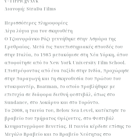
v=FfrPiCgvXvk
Διανομή: StraDa Films
Περισσότερες πληροφορίες
Λίγα λόγια για τον σκηνοθέτη
Ο Τζιανφράνκο Ρόζι γεννήθηκε στην Ασμάρα της
Ερυθραίας. Μετά τις πανεπιστημιακές σπουδές του
στην Ιταλία, το 1985 μετακόμισε στη Νέα Υόρκη, όπου
αποφοίτησε από το New York University Film School.
Επιστρέφοντας από ένα ταξίδι στην Ινδία, προχώρησε
στην παραγωγή και τη σκηνοθεσία του πρώτου του
ντοκιμαντέρ, Boatman, το οποίο προβλήθηκε με
επιτυχία σε διάφορα διεθνή φεστιβάλ, όπως στο
Sundance, στο Λοκάρνο και στο Τορόντο.
Το 2008, η ταινία του, Below Sea Level, κατέκτησε το
βραβείο του τμήματος Ορίζοντες, στο Φεστιβάλ
Κινηματογράφου Βενετίας. Η ταινία κέρδισε επίσης το
Μεγάλο Βραβείο και το Βραβείο Νεότητας στο