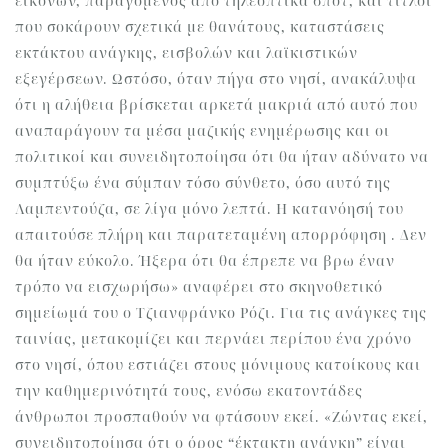
εικόνων, παραγόμενος από τηλεοπτικά σποτ, και τίτλοι
που σοκάρουν σχετικά με θανάτους, καταστάσεις
εκτάκτου ανάγκης, εισβολών και λαϊκιστικών
εξεγέρσεων. Ωστόσο, όταν πήγα στο νησί, ανακάλυψα
ότι η αλήθεια βρίσκεται αρκετά μακριά από αυτό που
αναπαράγουν τα μέσα μαζικής ενημέρωσης και οι
πολιτικοί και συνειδητοποίησα ότι θα ήταν αδύνατο να
συμπτύξω ένα σύμπαν τόσο σύνθετο, όσο αυτό της
Λαμπεντούζα, σε λίγα μόνο λεπτά. Η κατανόησή του
απαιτούσε πλήρη και παρατεταμένη απορρόφηση . Δεν
θα ήταν εύκολο. Ήξερα ότι θα έπρεπε να βρω έναν
τρόπο να εισχωρήσω» αναφέρει στο σκηνοθετικό
σημείωμά του ο Τζιανφράνκο Ρόζι. Για τις ανάγκες της
ταινίας, μετακομίζει και περνάει περίπου ένα χρόνο
στο νησί, όπου εστιάζει στους μόνιμους κατοίκους και
την καθημερινότητά τους, ενόσω εκατοντάδες
άνθρωποι προσπαθούν να φτάσουν εκεί. «Ζώντας εκεί,
συνειδητοποίησα ότι ο όρος “έκτακτη ανάγκη” είναι