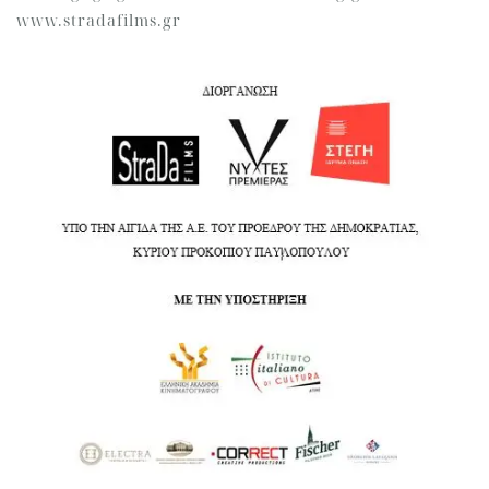
www.stradafilms.gr