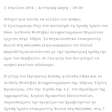
5 Απριλίου 2016 | Κεντρική Σκηνή | 20:30
Μπορεί μια ταινία να αλλάξει τον κόσμο;
Ο Τζιανφράνκο Ρόζι που κατέκτησε τη Χρυσή Άρκτο του
66ου Διεθνούς Φεστιβάλ Κινηματογράφου Βερολίνου
έρχεται στην Αθήνα. Το συγκλονιστικό ντοκιμαντέρ
Φωτιά στη Θάλασσα (Fuocoammare) του Ιταλού
σκηνοθέτη καταπιάνεται με την προσφυγική κρίση την
ώρα που συμβαίνει, σε ένα φιλμ που δεν μπορεί να
αφήσει κανέναν αδιάφορο.
Η Στέγη του Ιδρύματος Ωνάση, η StraDa Films και το
Διεθνές Φεστιβάλ Κινηματογράφου της Αθήνας Νύχτες
Πρεμιέρας, υπό την Αιγίδα της Α.Ε. του Προέδρου της
Δημοκρατίας, Κυρίου Προκοπίου Παυλοπούλου,
παρουσιάζουν την πρεμιέρα του βραβευμένου με
Χρυσή Άρκτο ντοκιμαντέρ Φωτιά στη Θάλασσα, στις 5