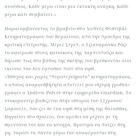
ανούσιος. Κάθε μέρα είναι μια έκτακτη ανάγκη. Κάθε
μέρα κάτι συμβαίνει.»
Παραλαμβάνοντας το βραβείο στο Διεθνές Φεστιβάλ
Κινηματογράφου του Βερολίνου, από την πρόεδρο της
κριτική επιτροπής, Μέριλ Στριπ, ο Τζιανφράνκο Ρόζι
το αφιέρωσε στους κατοίκους της Λαμπεντούζα και
δήλωσε πως στο βάθος της σκέψης του βρίσκονται όλοι
εκείνοι που δεν έφτασαν ποτέ στο νησί.
«Ήσυχος και χωρίς “πυροτεχνήματα” κινηματογράφος,
ο οποίος αναμφισβήτητα αποτελεί μια ισχυρή γροθιά»
γράφει ο Andrew Pulver στην εφημερίδα Guardian. Το
ντοκιμαντέρ βασίζεται στην ιστορία του 12χρονου
Σαμουέλε, που ζει σε ένα νησί στη μέση της θάλασσας.
Πηγαίνει στο σχολείο, του αρέσει να ρίχνει με τη
σφεντόνα του και να κυνηγά. Προτιμά να παίζει στη
γη, παρότι τα πάντα γύρω του αναφέρονται στη