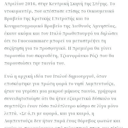
Απριλίου 2016, στην Κεντρική Σκηνή της Στέγης. Το
ντοκιμαντέρ, που απέσπασε επίσης το Οικουμενικό
Βραβείο της Κριτικής Επιτροπής και το
Κινηματογραφικό Βραβείο της Διεθνούς Αμνηστίας,
έκανε ακόμα και τον Ιταλό πρωθυπουργό να δηλώσει
ότι το Fuocoammare μπορεί να μεταστρέψει τη
συζήτηση για το προσφυγικό. Η πρεμιέρα θα γίνει
παρουσία του σκηνοθέτη, Τζιανφράνκο Ρόζι που θα
παρουσιάσει την ταινία του.
Ενώ η αρχική ιδέα του Ιταλού δημιουργού, όταν
επισκέφτηκε για πρώτη φορά το νησί Λαμπεντούζα,
ήταν να γυρίσει μια μικρού μήκους ταινία, γρήγορα
συνειδητοποίησε ότι θα ήταν εξαιρετικά δύσκολο να
συμπτύξει έναν τόσο πολύπλευρο κόσμο σε λίγα μόνο
λεπτά. «Σε ό,τι με αφορά, και για καιρό, η
Λαμπεντούζα δεν ήταν παρά ένας θόρυβος φωνών και