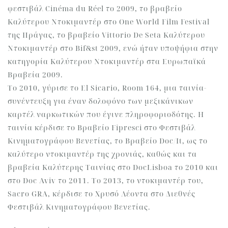
φεστιβάλ Cinéma du Réel το 2009, το βραβείο
Καλύτερου Ντοκιμαντέρ στο One World Film Festival
της Πράγας, το βραβείο Vittorio De Seta Καλύτερου
Ντοκιμαντέρ στο Bif&st 2009, ενώ ήταν υποψήφια στην
κατηγορία Καλύτερου Ντοκιμαντέρ στα Ευρωπαϊκά
Βραβεία 2009.
Το 2010, γύρισε το El Sicario, Room 164, μια ταινία-
συνέντευξη για έναν δολοφόνο των μεξικάνικων
καρτέλ ναρκωτικών που έγινε πληροφοριοδότης. Η
ταινία κέρδισε το Βραβείο Fipresci στο Φεστιβάλ
Κινηματογράφου Βενετίας, το Βραβείο Doc/It, ως το
καλύτερο ντοκιμαντέρ της χρονιάς, καθώς και τα
βραβεία Καλύτερης Ταινίας στο DocLisboa το 2010 και
στο Doc Aviv το 2011. Το 2013, το ντοκιμαντέρ του,
Sacro GRA, κέρδισε το Χρυσό Λέοντα στο Διεθνές
Φεστιβάλ Κινηματογράφου Βενετίας.