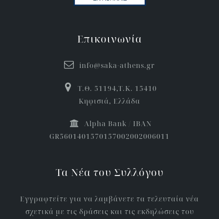
Επικοινωνία
info@saka-athens.gr
Τ.Θ. 51194,Τ.Κ. 15410
Κηφισιά, Ελλάδα
Αlpha Bank / IBAN
GR5601401570157002002006011
Τα Νέα του Συλλόγου
Εγγραφτείτε για να λαμβάνετε τα τελευταία νέα
σχετικά με τις δράσεις και τις εκδηλώσεις του