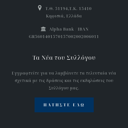
Τ.Θ. 51194,Τ.Κ. 15410
Κηφισιά, Ελλάδα
Αlpha Bank / IBAN
GR5601401570157002002006011
Τα Νέα του Συλλόγου
Εγγραφτείτε για να λαμβάνετε τα τελευταία νέα
σχετικά με τις δράσεις και τις εκδηλώσεις του
Συλλόγου μας.
ΠΑΤΉΣΤΕ ΕΔΏ