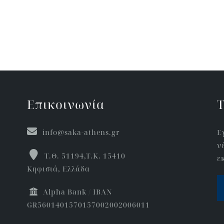
Επικοινωνία
Τ
info@saka-athens.gr
Ε
ν
Τ.Θ. 51194,Τ.Κ. 15410
ε
Κηφισιά, Ελλάδα
Αlpha Bank / IBAN
GR5601401570157002002006011