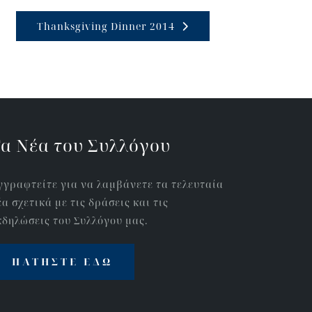
Τhanksgiving Dinner 2014
α Νέα του Συλλόγου
γγραφτείτε για να λαμβάνετε τα τελευταία
έα σχετικά με τις δράσεις και τις
κδηλώσεις του Συλλόγου μας.
ΠΑΤΉΣΤΕ ΕΔΏ