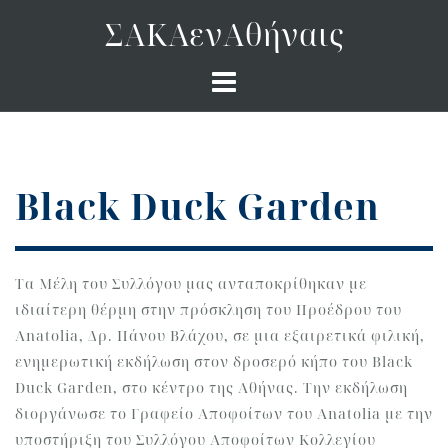
Skip
ΣΑΚΑενΑθήναις
to
content
Black Duck Garden
Τα Μέλη του Συλλόγου μας ανταποκρίθηκαν με
ιδιαίτερη θέρμη στην πρόσκληση του Προέδρου του
Anatolia, Δρ. Πάνου Βλάχου, σε μια εξαιρετικά φιλική,
ενημερωτική εκδήλωση στον δροσερό κήπο του Black
Duck Garden, στο κέντρο της Αθήνας. Την εκδήλωση
διοργάνωσε το Γραφείο Αποφοίτων του Anatolia με την
υποστήριξη του Συλλόγου Αποφοίτων Κολλεγίου