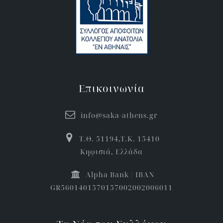
Επικοινωνία
info@saka-athens.gr
Τ.Θ. 51194,Τ.Κ. 15410
Κηφισιά, Ελλάδα
Αlpha Bank / IBAN
GR5601401570157002002006011