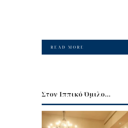
READ MORE
Στον Ιππικό Όμιλο…