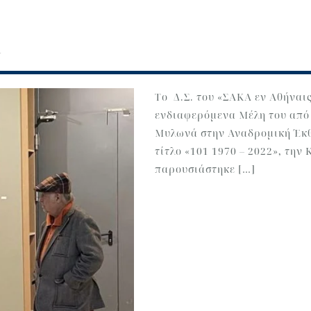
1
Το Δ.Σ. του «ΣΑΚΑ εν Αθήναι
ενδιαφερόμενα Μέλη του από 
Μυλωνά στην Αναδρομική Έκθ
τίτλο «101 1970 – 2022», την 
παρουσιάστηκε […]