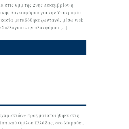
α στις 6μμ της 29ης Δεκεμβρίου η
ικής Λαχειοφόρου για την Υποτροφία
δικασία μεταδόθηκε ζωντανά, μέσω web
ου Συλλόγου στην πλατφόρμα […]
υχαριστιών» πραγματοποιήθηκε στις
 Ιππικού Ομίλου Ελλάδας, στο Μαρούσι,