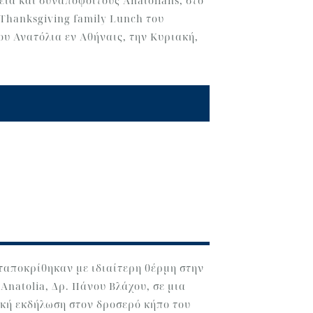
εια και συναπόφοιτους Anatolians, στο
 Thanksgiving family Lunch του
υ Ανατόλια εν Αθήναις, την Κυριακή,
ταποκρίθηκαν με ιδιαίτερη θέρμη στην
Anatolia, Δρ. Πάνου Βλάχου, σε μια
ική εκδήλωση στον δροσερό κήπο του