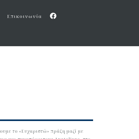
F
Επικοινωνία
a
c
e
b
o
o
k
νουμε το «Ευχαριστώ» πράξη μαζί με