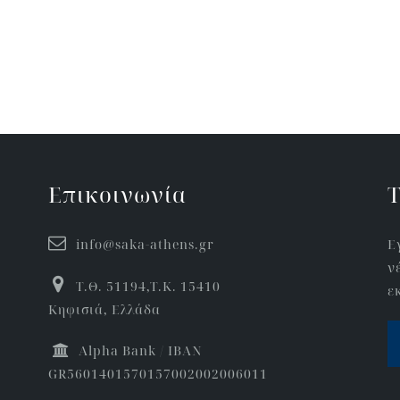
Επικοινωνία
Τ
info@saka-athens.gr
Ε
ν
Τ.Θ. 51194,Τ.Κ. 15410
ε
Κηφισιά, Ελλάδα
Αlpha Bank / IBAN
GR5601401570157002002006011