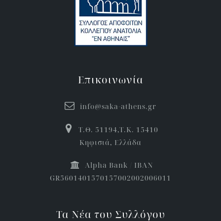
Επικοινωνία
info@saka-athens.gr
Τ.Θ. 51194,Τ.Κ. 15410
Κηφισιά, Ελλάδα
Αlpha Bank / IBAN
GR5601401570157002002006011
Τα Νέα του Συλλόγου