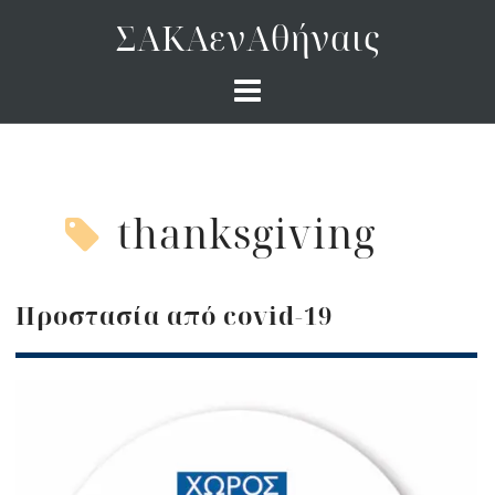
Skip
ΣΑΚΑενΑθήναις
to
content
thanksgiving
Προστασία από covid-19